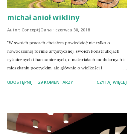
budynku. W przypadku domu miejskiego na elewacji
zawieszone...
michał anioł wikliny
Autor:
ConceptJOana
czerwca 30, 2018
"W swoich pracach chciałem powiedzieć nie tylko o
nowoczesnej formie artystycznej, swoich konstrukcjach
rytmicznych i harmonicznych, o materiałach modularnych i
mieszkaniu poetyckim, ale głównie o wielkości i
bohaterstwie, o miłości, świętości i pięknie – o
UDOSTĘPNIJ
29 KOMENTARZY
CZYTAJ WIĘCEJ
posłannictwie sztuki w życiu człowieka – rozwijaniu sfery
ducha, by zapobiec znikczemnieniu serc." Władysław
Wołkowski Władysław Wołkowski, mistrz wiklinowego
splotu, który tworząc pejzaże, meble, makaty, ołtarze
historii i strojeńce polskie, wzniósł wikliniarstwo z pozycji
popularnego rzemiosła do rangi elitarnej sztuki. Jego