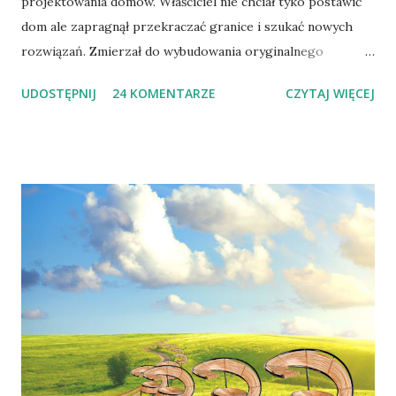
projektowania domów. Właściciel nie chciał tyko postawić
dom ale zapragnął przekraczać granice i szukać nowych
rozwiązań. Zmierzał do wybudowania oryginalnego
budynku zwracającego uwagę. Inspiracją pierwszego stała
UDOSTĘPNIJ
24 KOMENTARZE
CZYTAJ WIĘCEJ
się pierwsza litera nazwiska inwestora. Litera "K" została
przecięta i obracana aż do momentu uzyskania
odpowiedniej i ostatecznej kompozycji. Litera pojawia się
również we wnętrzach w postaci ściany zamykającej klatkę
schodową. Poprzecinane czerwone, błyszczące ściany
wyglądają obłędnie. Autor projektu : www.a-r-m.com.au
www.peterbennetts.com/ Po pierwszej inwestycji domu
letniego przyszła kolej na następną. Dom miejski stanął na
niewielkiej działce zajmując ją całą. Pierwsze skojarzenie
jakie pojawiło się w mojej głowie, to Centrum Pompidou.
Paryskie muzeum sztuki współczesnej ma wszystkie
instalacje wyprowadzone na zewnątrz podobnie jak w tym