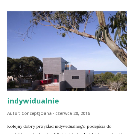
e
ś
l
i
j
k
o
m
e
n
t
a
r
z
indywidualnie
Autor:
ConceptJOana
czerwca 20, 2016
Kolejny dobry przykład indywidualnego podejścia do