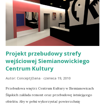
dzieła w Moskwie nazwano „splotem duszy słowiańskiej”, a
w Genewie – „osiągnięciem w skali światowej”, zaś – na
gruncie polskim – prof. Wojciech Jastrzębowski nazwał
artystę „Michałem Aniołem Wikliny” (Olejarczyk 1996: 4). Za
swoje prace otrzymał złoty medal w 1937 roku podczas
Wystawy Światowej w Paryżu. Największy zbiór jego prac
prezentowany jest w XIX - wiecznym Dworku Machnickich
w Olku...
Projekt przebudowy strefy
wejściowej Siemianowickiego
Centrum Kultury
Autor:
ConceptJOana
czerwca 19, 2010
Przebudowa wnętrz Centrum Kultury w Siemianowicach
Śląskich zakłada remont oraz przebudowę istniejącego
obiektu. Aby w pełni wykorzystać powierzchnię