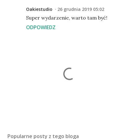
Oakiestudio
26 grudnia 2019 05:02
Super wydarzenie, warto tam być!
ODPOWIEDZ
P
r
z
Popularne posty z tego bloga