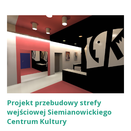
Wołkowski Władysław Wołkowski, mistrz wiklinowego
splotu, który tworząc pejzaże, meble, makaty, ołtarze
historii i strojeńce polskie, wzniósł wikliniarstwo z pozycji
popularnego rzemiosła do rangi elitarnej sztuki. Jego
dzieła w Moskwie nazwano „splotem duszy słowiańskiej”, a
w Genewie – „osiągnięciem w skali światowej”, zaś – na
gruncie polskim – prof. Wojciech Jastrzębowski nazwał
artystę „Michałem Aniołem Wikliny” (Olejarczyk 1996: 4). Za
swoje prace otrzymał złoty medal w 1937 roku podczas
Wystawy Światowej w Paryżu. Największy zbiór jego prac
prezentowany jest w XIX - wiecznym Dworku Machnickich
w Olku...
Projekt przebudowy strefy
wejściowej Siemianowickiego
Centrum Kultury