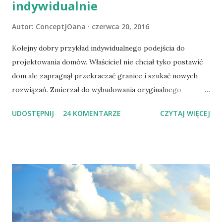
indywidualnie
Autor:
ConceptJOana
czerwca 20, 2016
Kolejny dobry przykład indywidualnego podejścia do
projektowania domów. Właściciel nie chciał tyko postawić
dom ale zapragnął przekraczać granice i szukać nowych
rozwiązań. Zmierzał do wybudowania oryginalnego
budynku zwracającego uwagę. Inspiracją pierwszego stała
UDOSTĘPNIJ
24 KOMENTARZE
CZYTAJ WIĘCEJ
się pierwsza litera nazwiska inwestora. Litera "K" została
przecięta i obracana aż do momentu uzyskania
odpowiedniej i ostatecznej kompozycji. Litera pojawia się
również we wnętrzach w postaci ściany zamykającej klatkę
schodową. Poprzecinane czerwone, błyszczące ściany
wyglądają obłędnie. Autor projektu : www.a-r-m.com.au
www.peterbennetts.com/ Po pierwszej inwestycji domu
letniego przyszła kolej na następną. Dom miejski stanął na