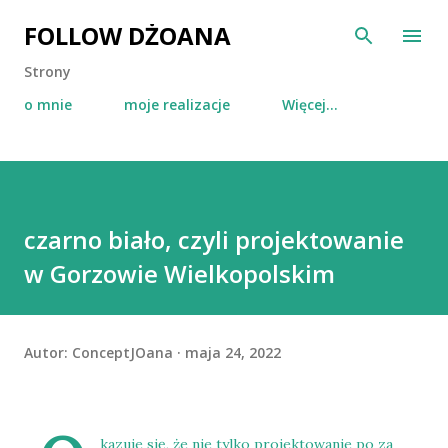
Przejdź do głównej zawartości
FOLLOW DŻOANA
Strony
o mnie
moje realizacje
Więcej…
czarno biało, czyli projektowanie
w Gorzowie Wielkopolskim
Autor:
ConceptJOana
maja 24, 2022
kazuje się, że nie tylko projektowanie po za