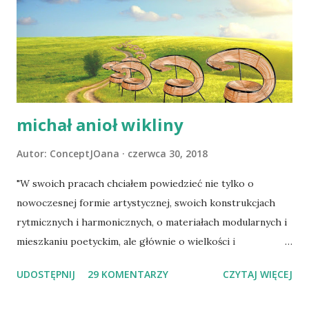
niewielkiej działce zajmując ją całą. Pierwsze skojarzenie
jakie pojawiło się w mojej głowie, to Centrum Pompidou.
Paryskie muzeum sztuki współczesnej ma wszystkie
instalacje wyprowadzone na zewnątrz podobnie jak w tym
budynku. W przypadku domu miejskiego na elewacji
zawieszone...
michał anioł wikliny
Autor:
ConceptJOana
czerwca 30, 2018
"W swoich pracach chciałem powiedzieć nie tylko o
nowoczesnej formie artystycznej, swoich konstrukcjach
rytmicznych i harmonicznych, o materiałach modularnych i
mieszkaniu poetyckim, ale głównie o wielkości i
bohaterstwie, o miłości, świętości i pięknie – o
UDOSTĘPNIJ
29 KOMENTARZY
CZYTAJ WIĘCEJ
posłannictwie sztuki w życiu człowieka – rozwijaniu sfery
ducha, by zapobiec znikczemnieniu serc." Władysław